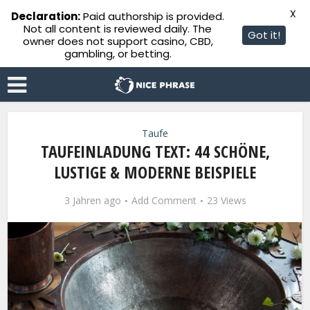
X
Declaration:
Paid authorship is provided.
Not all content is reviewed daily. The
Got it!
owner does not support casino, CBD,
gambling, or betting.
Taufe
TAUFEINLADUNG TEXT: 44 SCHÖNE,
LUSTIGE & MODERNE BEISPIELE
3 Jahren ago
Add Comment
23 Views