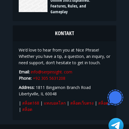
Online Slots Explained:
Features, Rules, and
Gameplay
KONTAKT
We’d love to hear from you at Nice Phrase!
Whether you have a tip, a question, an inquiry, or
need support, don’t hesitate to get in touch.
Email:
info@serpinsight. com
Phone:
+92 305 5631208
Address:
1811 Bingamon Branch Road
Libertyville, IL 60048
|
สล็อต168
|
แทงบอลโลก
|
สล็อตเว็บตรง
|
สล็อต
|
สล็อต