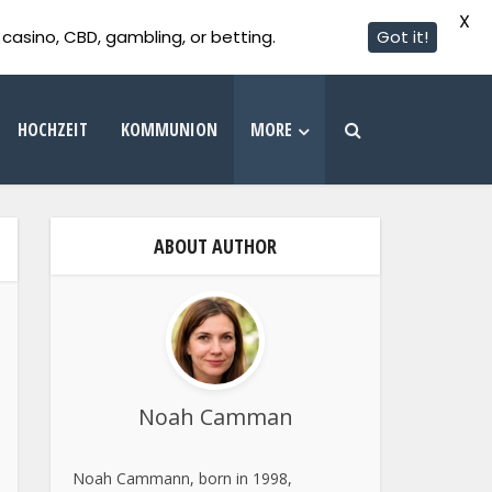
X
casino, CBD, gambling, or betting.
Got it!
HOCHZEIT
KOMMUNION
MORE
ABOUT AUTHOR
Noah Camman
Noah Cammann, born in 1998,