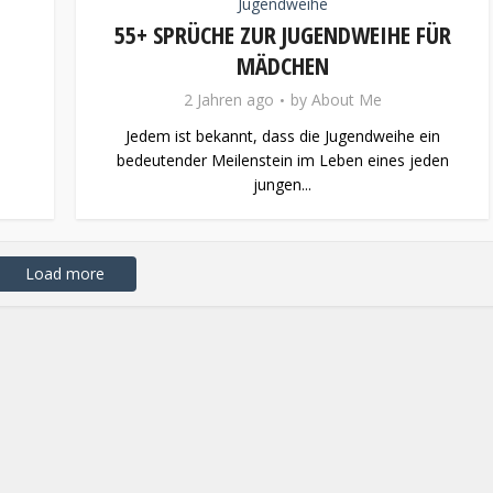
Jugendweihe
55+ SPRÜCHE ZUR JUGENDWEIHE FÜR
MÄDCHEN
2 Jahren ago
by
About Me
Jedem ist bekannt, dass die Jugendweihe ein
bedeutender Meilenstein im Leben eines jeden
jungen...
Load more