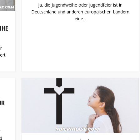
Ja, die Jugendweihe oder Jugendfeier ist in
Deutschland und anderen europäischen Ländern
eine...
IHE
r
ert
ÜR
r
nd