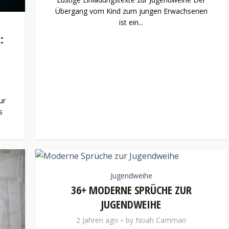
Übergang vom Kind zum jungen Erwachsenen
ist ein...
:
ur
s
Jugendweihe
36+ MODERNE SPRÜCHE ZUR
JUGENDWEIHE
2 Jahren ago
by
Noah Camman