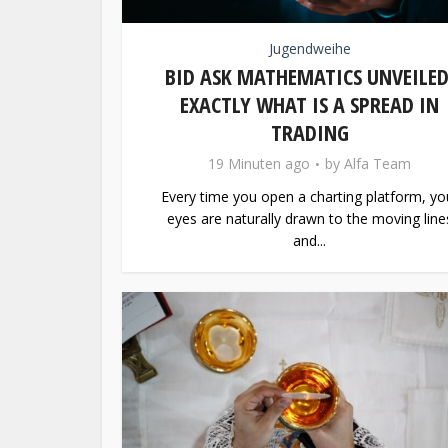
Jugendweihe
BID ASK MATHEMATICS UNVEILED
EXACTLY WHAT IS A SPREAD IN
TRADING
19 Minuten ago
by
Alfa Team
Every time you open a charting platform, yo
eyes are naturally drawn to the moving line
and...