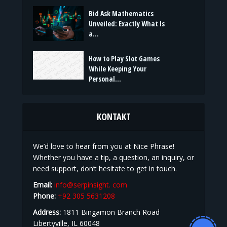
Bid Ask Mathematics
Unveiled: Exactly What Is
a...
How to Play Slot Games
While Keeping Your
Personal...
KONTAKT
We’d love to hear from you at Nice Phrase!
Whether you have a tip, a question, an inquiry, or
need support, don’t hesitate to get in touch.
Email:
info@serpinsight. com
Phone:
+92 305 5631208
Address:
1811 Bingamon Branch Road
Libertyville, IL 60048