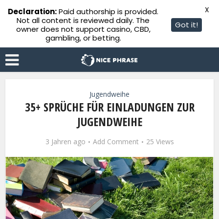
X
Declaration:
Paid authorship is provided.
Not all content is reviewed daily. The
Got it!
owner does not support casino, CBD,
gambling, or betting.
Jugendweihe
35+ SPRÜCHE FÜR EINLADUNGEN ZUR
JUGENDWEIHE
3 Jahren ago
Add Comment
25 Views