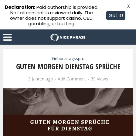
X
Declaration:
Paid authorship is provided.
Not all content is reviewed daily. The
Got it!
owner does not support casino, CBD,
gambling, or betting.
Geburtstagssprü
GUTEN MORGEN DIENSTAG SPRÜCHE
3 Jahren ago
Add Comment
39 Views