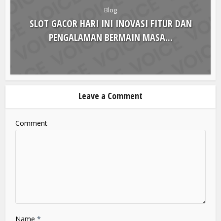
Blog
SLOT GACOR HARI INI INOVASI FITUR DAN
PENGALAMAN BERMAIN MASA...
Leave a Comment
Comment
Name
*