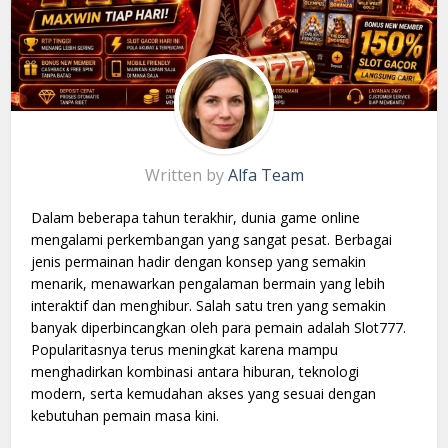
Written by
Alfa Team
Dalam beberapa tahun terakhir, dunia game online
mengalami perkembangan yang sangat pesat. Berbagai
jenis permainan hadir dengan konsep yang semakin
menarik, menawarkan pengalaman bermain yang lebih
interaktif dan menghibur. Salah satu tren yang semakin
banyak diperbincangkan oleh para pemain adalah Slot777.
Popularitasnya terus meningkat karena mampu
menghadirkan kombinasi antara hiburan, teknologi
modern, serta kemudahan akses yang sesuai dengan
kebutuhan pemain masa kini.