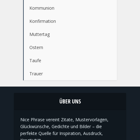
Kommunion
Konfirmation
Muttertag
Ostern
Taufe
Trauer
ÜBER UNS
Nice Phrase vereint Zitate, Mustervorlagen,
Glückwünsche, Gedichte und Bilder – die
perfekte Quelle für Inspiration, Ausdruck,