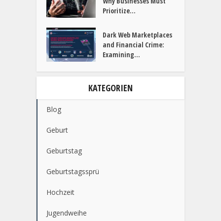
Why Businesses Must
Prioritize...
Dark Web Marketplaces
and Financial Crime:
Examining...
KATEGORIEN
Blog
Geburt
Geburtstag
Geburtstagssprü
Hochzeit
Jugendweihe