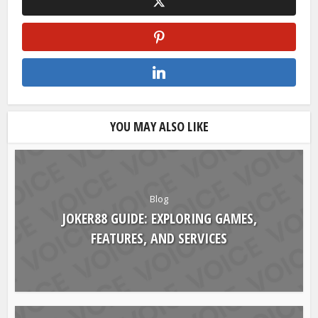
YOU MAY ALSO LIKE
Blog
JOKER88 GUIDE: EXPLORING GAMES,
FEATURES, AND SERVICES