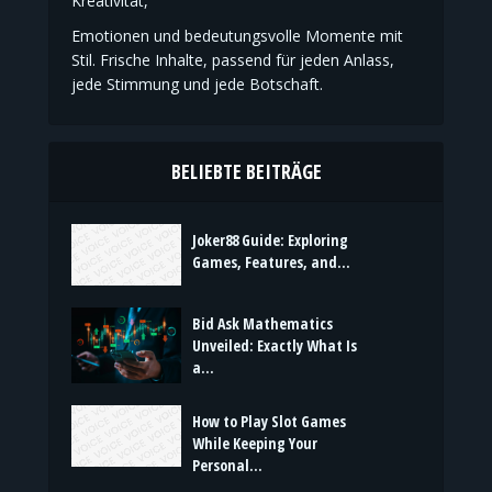
Kreativität,
Emotionen und bedeutungsvolle Momente mit
Stil. Frische Inhalte, passend für jeden Anlass,
jede Stimmung und jede Botschaft.
BELIEBTE BEITRÄGE
Joker88 Guide: Exploring
Games, Features, and...
Bid Ask Mathematics
Unveiled: Exactly What Is
a...
How to Play Slot Games
While Keeping Your
Personal...