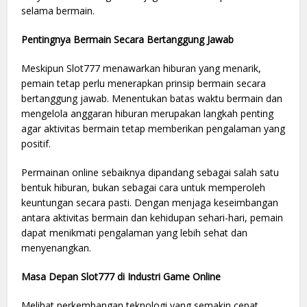
selama bermain.
Pentingnya Bermain Secara Bertanggung Jawab
Meskipun Slot777 menawarkan hiburan yang menarik,
pemain tetap perlu menerapkan prinsip bermain secara
bertanggung jawab. Menentukan batas waktu bermain dan
mengelola anggaran hiburan merupakan langkah penting
agar aktivitas bermain tetap memberikan pengalaman yang
positif.
Permainan online sebaiknya dipandang sebagai salah satu
bentuk hiburan, bukan sebagai cara untuk memperoleh
keuntungan secara pasti. Dengan menjaga keseimbangan
antara aktivitas bermain dan kehidupan sehari-hari, pemain
dapat menikmati pengalaman yang lebih sehat dan
menyenangkan.
Masa Depan Slot777 di Industri Game Online
Melihat perkembangan teknologi yang semakin cepat,