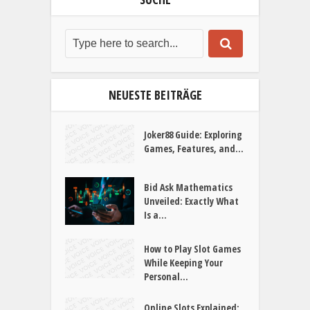
NEUESTE BEITRÄGE
Joker88 Guide: Exploring
Games, Features, and...
Bid Ask Mathematics
Unveiled: Exactly What
Is a...
How to Play Slot Games
While Keeping Your
Personal...
Online Slots Explained: