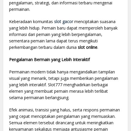
pengalaman, strategi, dan informasi terbaru mengenai
permainan.
Keberadaan komunitas
slot gacor
menciptakan suasana
yang lebih hidup. Pemain baru dapat memperoleh banyak
informasi dari pemain yang lebih berpengalaman,
sementara pemain lama dapat terus mengikuti
perkembangan terbaru dalam dunia
slot online
.
Pengalaman Bermain yang Lebih Interaktif
Permainan modern tidak hanya mengandalkan tampilan
visual yang menarik, tetapi juga memberikan pengalaman
yang lebih interaktif. Slot777 menghadirkan berbagai
elemen yang membuat pemain merasa lebih terlibat
selama permainan berlangsung.
Efek animasi, transisi yang halus, serta respons permainan
yang cepat menciptakan pengalaman yang memuaskan.
Semua elemen tersebut dirancang untuk meningkatkan
kenyamanan sekaligus menjaga antusiasme pemain