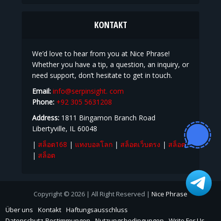
KONTAKT
We’d love to hear from you at Nice Phrase!
Whether you have a tip, a question, an inquiry, or
need support, don’t hesitate to get in touch.
Email:
info@serpinsight. com
Phone:
+92 305 5631208
Address:
1811 Bingamon Branch Road
Libertyville, IL 60048
|
สล็อต168
|
แทงบอลโลก
|
สล็อตเว็บตรง
|
สล็อต
|
สล็อต
Copyright © 2026 | All Right Reserved |
Nice Phrase
Über uns
Kontakt
Haftungsausschluss
Datenschutz-Bestimmungen
Nutzungsbedingungen
Write For Us