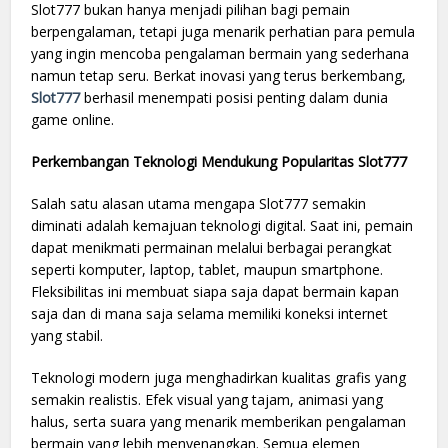
Slot777 bukan hanya menjadi pilihan bagi pemain
berpengalaman, tetapi juga menarik perhatian para pemula
yang ingin mencoba pengalaman bermain yang sederhana
namun tetap seru. Berkat inovasi yang terus berkembang,
Slot777
berhasil menempati posisi penting dalam dunia
game online.
Perkembangan Teknologi Mendukung Popularitas Slot777
Salah satu alasan utama mengapa Slot777 semakin
diminati adalah kemajuan teknologi digital. Saat ini, pemain
dapat menikmati permainan melalui berbagai perangkat
seperti komputer, laptop, tablet, maupun smartphone.
Fleksibilitas ini membuat siapa saja dapat bermain kapan
saja dan di mana saja selama memiliki koneksi internet
yang stabil.
Teknologi modern juga menghadirkan kualitas grafis yang
semakin realistis. Efek visual yang tajam, animasi yang
halus, serta suara yang menarik memberikan pengalaman
bermain yang lebih menyenangkan. Semua elemen