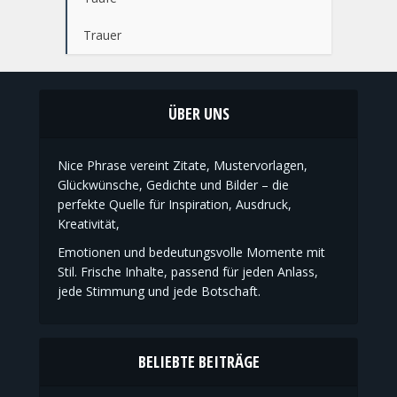
Trauer
ÜBER UNS
Nice Phrase vereint Zitate, Mustervorlagen,
Glückwünsche, Gedichte und Bilder – die
perfekte Quelle für Inspiration, Ausdruck,
Kreativität,
Emotionen und bedeutungsvolle Momente mit
Stil. Frische Inhalte, passend für jeden Anlass,
jede Stimmung und jede Botschaft.
BELIEBTE BEITRÄGE