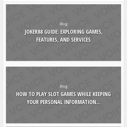
Blog
JOKER88 GUIDE: EXPLORING GAMES,
FEATURES, AND SERVICES
Blog
HOW TO PLAY SLOT GAMES WHILE KEEPING
YOUR PERSONAL INFORMATION...