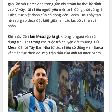
gắn liền với Barcelona trong gần như toàn bộ thời kỳ đỉnh
cao. Vì vậy, rất nhiều người yêu mến anh đồng thời cũng là
Cules, tức biệt danh của cổ động viên Barca. Điều này tạo
nên sự giao thoa đặc biệt giữa fan câu lạc bộ và fan cá
nhân.
Khi nhắc đến
fan Messi gọi là gì
, không ít người vẫn sử
dụng từ Cules trong các cuộc trò chuyện đời thường. Dù
Messi đã rời Tây Ban Nha từ lâu, nhiều cổ động viên Barca
vẫn tiếp tục theo dõi mọi trận đấu của anh tại Inter Miami.