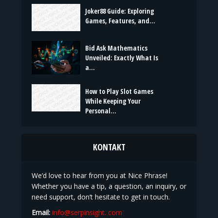
Joker88 Guide: Exploring
Games, Features, and...
Bid Ask Mathematics
Unveiled: Exactly What Is
a...
How to Play Slot Games
While Keeping Your
Personal...
KONTAKT
We’d love to hear from you at Nice Phrase!
Whether you have a tip, a question, an inquiry, or
need support, don’t hesitate to get in touch.
Email:
info@serpinsight. com