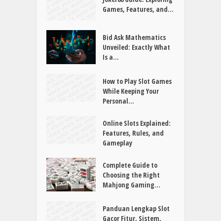
Games, Features, and...
Bid Ask Mathematics
Unveiled: Exactly What
Is a...
How to Play Slot Games
While Keeping Your
Personal...
Online Slots Explained:
Features, Rules, and
Gameplay
Complete Guide to
Choosing the Right
Mahjong Gaming...
Panduan Lengkap Slot
Gacor Fitur, Sistem,