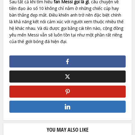
Sau tất cả khi tìm hiểu
fan Messi gọi là gì
, câu chuyện về
tiền đạo áo số 10 không chỉ nằm ở những chiếc cúp hay
bàn thắng đẹp mắt. Điều khiến anh trở nên đặc biệt chính
là khả năng kết nối cảm xúc với người xem thuộc nhiều thế
hệ khác nhau. Và dù được gọi bằng cái tên nào, cộng đồng
yêu mến Messi vẫn sẽ luôn tồn tại như một phần rất riêng
của thế giới bóng đá hiện đại.
YOU MAY ALSO LIKE