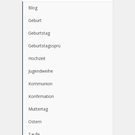
Blog
Geburt
Geburtstag
Geburtstagssprü
Hochzeit
Jugendweihe
Kommunion
Konfirmation
Muttertag
Ostern
Taufe